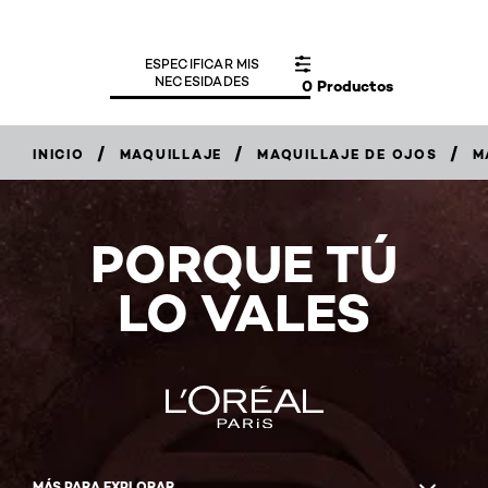
ESPECIFICAR MIS
NECESIDADES
0 Productos
/
/
/
INICIO
MAQUILLAJE
MAQUILLAJE DE OJOS
M
PORQUE TÚ
LO VALES
MÁS PARA EXPLORAR