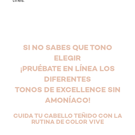
tiñes.
tab component skipped
SHAMPOO DE CUIDADO
ACONDICIONADOR NUTRITIVO
SI NO SABES QUE TONO
PROFESIONAL CON PH
Enriquecida con ceramidas, que nutre y da brillo
BALANCEADO
ELEGIR
a tu cabello.
¡PRUÉBATE EN LÍNEA LOS
Enriquecida con pantenol y proteínas. Para
nutrir tu cabello mientras lo tiñes.
DIFERENTES
TONOS DE EXCELLENCE SIN
AMONÍACO!
CUIDA TU CABELLO TEÑIDO CON LA
RUTINA DE COLOR VIVE
Omitir el slider: hialu