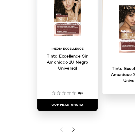
IMÉDIA EXCELLENCE
Tinta Excellence Sin
Amoniaco 1U Negro
Universal
Tinta Excel
Amoniaco 
Unive
0/5
COMPRAR AHORA
COMPRAR
PREVIOUS CARD
NEXT CARD