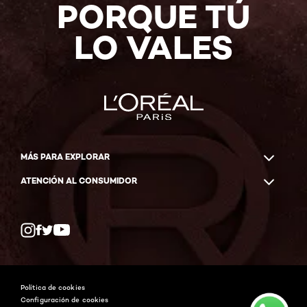
PORQUE TÚ
LO VALES
MÁS PARA EXPLORAR
ATENCIÓN AL CONSUMIDOR
Whatsapp
Facebook
YouTube
Instagram
Política de cookies
Configuración de cookies