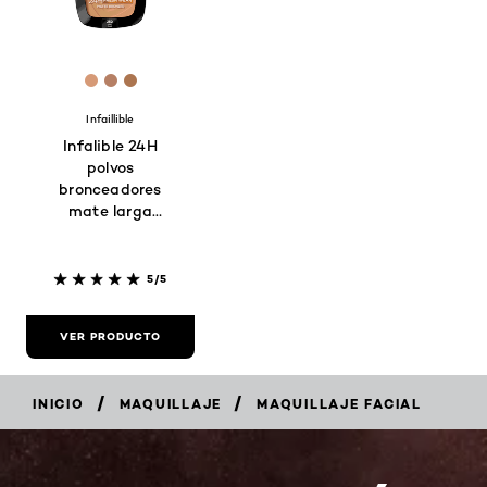
[Color]: #D69A77
[Color]: #B68065
[Color]: #AC7550
Infaillible
Infalible 24H
polvos
bronceadores
mate larga
duración tono
250 Light
5/5
VER PRODUCTO
/
/
INICIO
MAQUILLAJE
MAQUILLAJE FACIAL