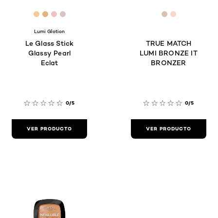
[Color]: #F5C99A
[Color]: #E5B27B
[Color]: #EFC2BF
[Color]: #DAC3BF
[Color]: #d9c
[Color]: #f
Lumi Glotion
Le Glass Stick
TRUE MATCH
Glassy Pearl
LUMI BRONZE IT
Eclat
BRONZER
0/5
0/5
VER PRODUCTO
VER PRODUCTO