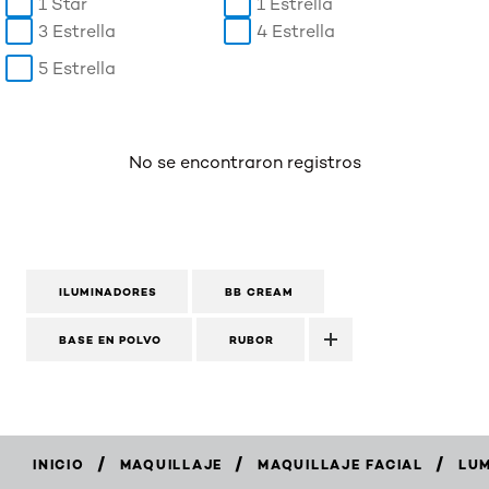
1 Star
1 Estrella
3 Estrella
4 Estrella
5 Estrella
No se encontraron registros
ILUMINADORES
BB CREAM
BASE EN POLVO
RUBOR
/
/
/
INICIO
MAQUILLAJE
MAQUILLAJE FACIAL
LUM