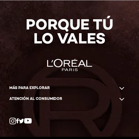
COMPRAR
AHORA
PORQUE TÚ
LO VALES
MÁS PARA EXPLORAR
ATENCIÓN AL CONSUMIDOR
Whatsapp
Facebook
YouTube
Instagram