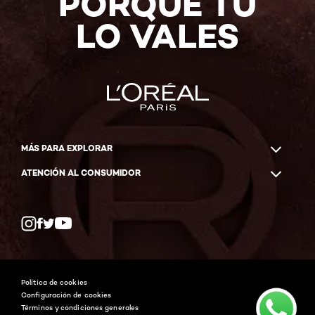
PORQUE TÚ
LO VALES
MÁS PARA EXPLORAR
ATENCIÓN AL CONSUMIDOR
Whatsapp
Facebook
YouTube
Instagram
Política de cookies
Configuración de cookies
Términos y condiciones generales