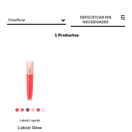
ESPECIFICAR MIS
NECESIDADES
1 Productos
[Color]: #fc4a4a
[Color]: #e76e75
[Color]: #a04950
[Color]: #f9beb8
[Color]: #e0586a
More shades are available
Labial Liquido
Labial Glow