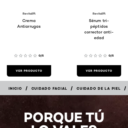
Revitalift
Revitalift
Crema
Sérum tri-
Antiarrugas
péptidos
corrector anti-
edad
0/5
0/5
VER PRODUCTO
VER PRODUCTO
/
/
/
INICIO
CUIDADO FACIAL
CUIDADO DE LA PIEL
PORQUE TÚ