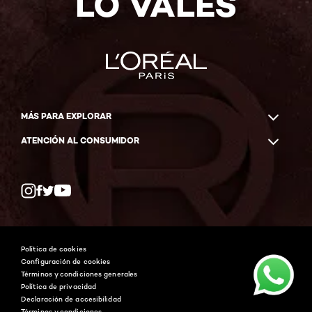
LO VALES
MÁS PARA EXPLORAR
ATENCIÓN AL CONSUMIDOR
Whatsapp
Facebook
YouTube
Instagram
Política de cookies
Configuración de cookies
Términos y condiciones generales
Política de privacidad
Declaración de accesibilidad
Términos y condiciones