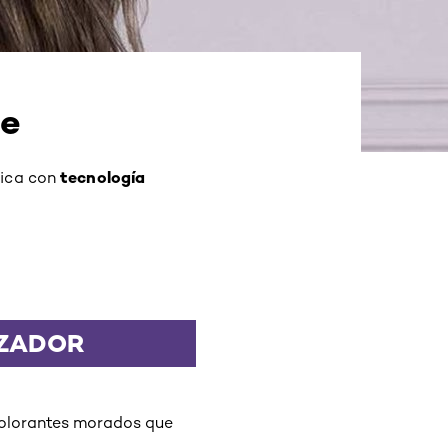
me
tecnología
nica con
IZADOR
colorantes morados que