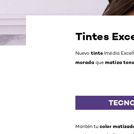
Tintes Exc
tinte
Nuevo
Imédia Excell
morada
matiza tono
que
TECNO
color matizad
Mantén tu