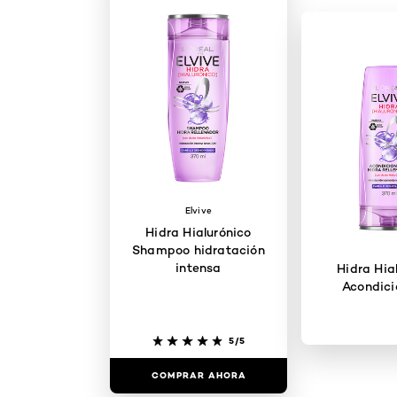
Elvive
Hidra Hialurónico
Shampoo hidratación
intensa
Hidra Hia
Acondici
5/5
COMPRAR AHORA