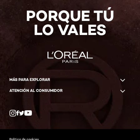
PORQUE TÚ
LO VALES
MÁS PARA EXPLORAR
ATENCIÓN AL CONSUMIDOR
Whatsapp
Facebook
YouTube
Instagram
Política de cookies