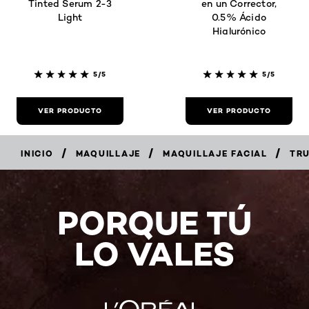
Tinted Serum 2-3
en un Corrector,
Light
0.5% Ácido
Hialurónico
5/5
5/5
VER PRODUCTO
VER PRODUCTO
/
/
/
INICIO
MAQUILLAJE
MAQUILLAJE FACIAL
TR
PORQUE TÚ
LO VALES