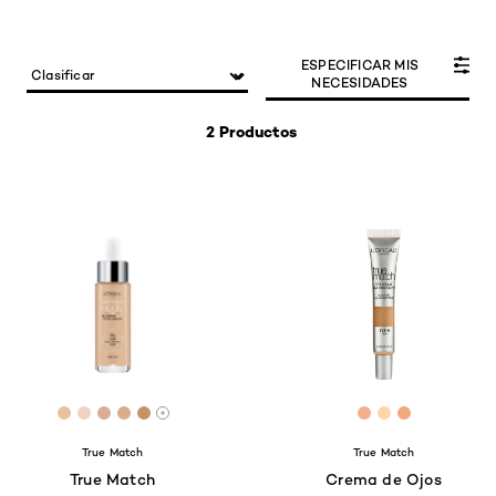
ESPECIFICAR MIS
NECESIDADES
2 Productos
[Color]: #E6C39E
[Color]: #F0D2C2
[Color]: #DBAD93
[Color]: #DAAD8C
[Color]: #C39565
[Color]: #f2ae8
[Color]: #F
[Color]: #
More shades are available
True Match
True Match
True Match
Crema de Ojos