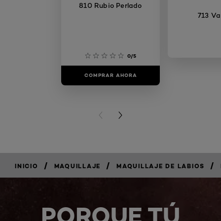
810 Rubio Perlado
713 Vai
0/5
COMPRAR AHORA
COMPRAR
PREVIOUS CARD
NEXT CARD
/
/
/
INICIO
MAQUILLAJE
MAQUILLAJE DE LABIOS
PORQUE TÚ