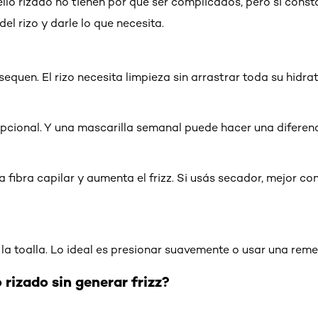
llo rizado no tienen por qué ser complicados, pero sí consta
el rizo y darle lo que necesita.
quen. El rizo necesita limpieza sin arrastrar toda su hidrat
pcional. Y una mascarilla semanal puede hacer una diferen
 la fibra capilar y aumenta el frizz. Si usás secador, mejor c
 la toalla. Lo ideal es presionar suavemente o usar una rem
 rizado sin generar frizz?