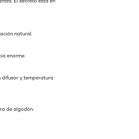
ntes. El secreto está en
ación natural.
cia enorme.
on difusor y temperatura
era de algodón.