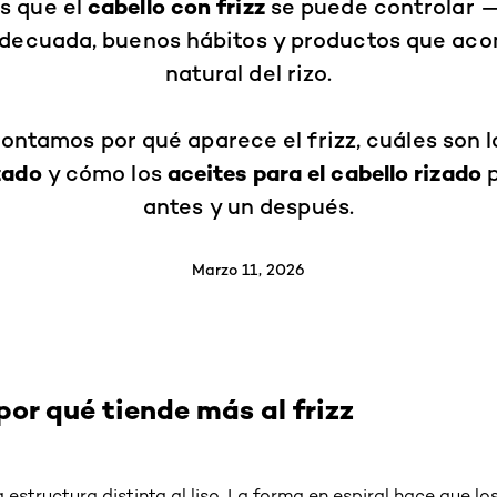
cabello con frizz
s que el
se puede controlar 
adecuada, buenos hábitos y productos que ac
natural del rizo.
contamos por qué aparece el frizz, cuáles son 
izado
aceites para el cabello rizado
y cómo los
p
antes y un después.
Marzo 11, 2026
por qué tiende más al frizz
a estructura distinta al liso. La forma en espiral hace que lo