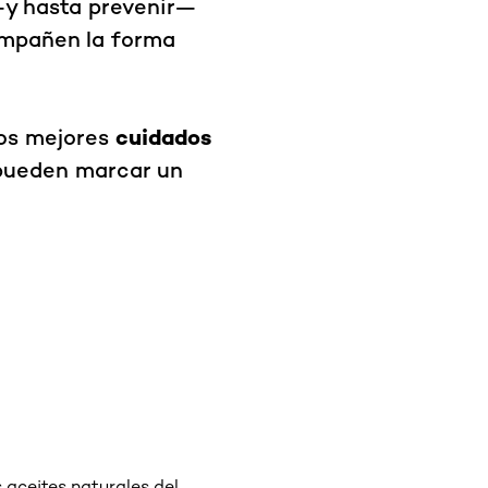
—y hasta prevenir—
ompañen la forma
cuidados
los mejores
ueden marcar un
s aceites naturales del