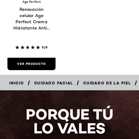
Age Perfect
Renovación
celular Age
Perfect Crema
Hidratante Anti-
Edad de Día FPS
25 50ML
5/5
VER PRODUCTO
/
/
/
INICIO
CUIDADO FACIAL
CUIDADO DE LA PIEL
PORQUE TÚ
LO VALES