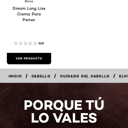
Elvive
Dream Long Liss
Crema Para
Peinar
0/5
VER PRODUCTO
/
/
/
INICIO
CABELLO
CUIDADO DEL CABELLO
ELV
PORQUE TÚ
LO VALES