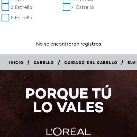
3 Estrella
4 Estrella
5 Estrella
No se encontraron registros
/
/
/
INICIO
CABELLO
CUIDADO DEL CABELLO
ELV
COMPRAR
AHORA
PORQUE TÚ
LO VALES