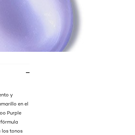
ento y
marillo en el
poo Purple
 fórmula
a los tonos