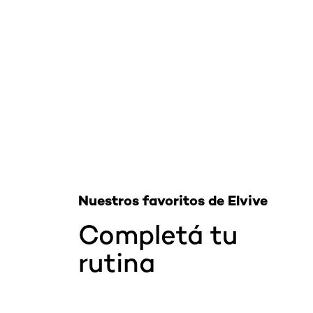
Omitir el slider: Related Products-Hair
Nuestros favoritos de Elvive
Completá tu
rutina