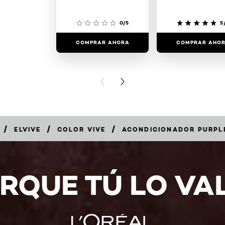
0/5
5
COMPRAR AHORA
COMPRAR AHO
PREVIOUS CARD
NEXT CARD
/
/
/
ELVIVE
COLOR VIVE
ACONDICIONADOR PURPL
RQUE TÚ LO VA