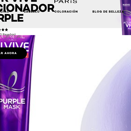
CIONADOR
ACIAL
CABELLO
COLORACIÓN
BLOG DE BELLEZA
RPLE
(0 Reseñas)
R AHORA