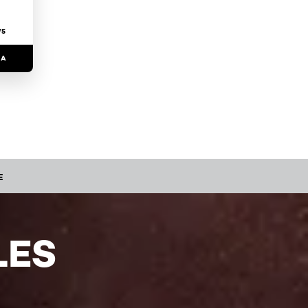
/5
RA
E
LES