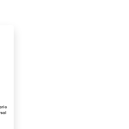
ario
rsal