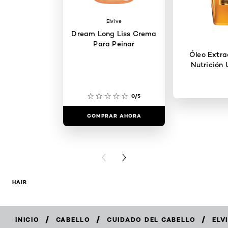
Elvive
Dream Long Liss Crema
Para Peinar
Óleo Extra
Nutrición 
0/5
COMPRAR AHORA
COMPRAR
PREVIOUS CARD
NEXT CARD
HAIR
/
/
/
INICIO
CABELLO
CUIDADO DEL CABELLO
ELV