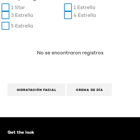
1 Star
1 Estrella
3 Estrella
4 Estrella
5 Estrella
No se encontraron registros
HIDRATACIÓN FACIAL
CREMA DE DÍA
Omitir el slider: AIR Mascara Washable
Get the look