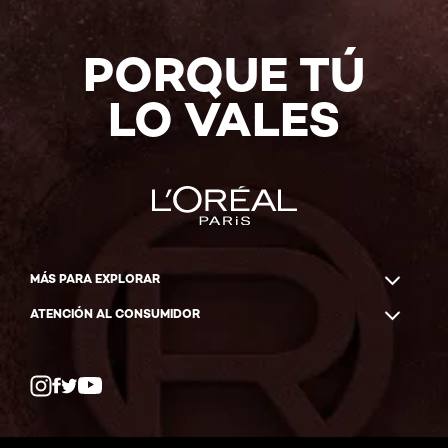
COMPRAR
AHORA
PORQUE TÚ
LO VALES
MÁS PARA EXPLORAR
ATENCIÓN AL CONSUMIDOR
Whatsapp
Facebook
YouTube
Instagram