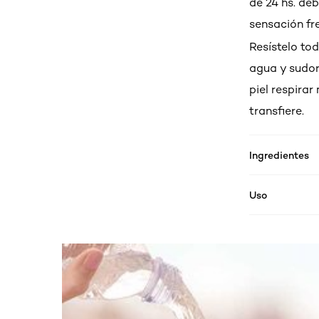
de 24 hs. de
sensación fr
Resístelo to
agua y sudor
piel respirar
transfiere.
Ingredientes
Uso