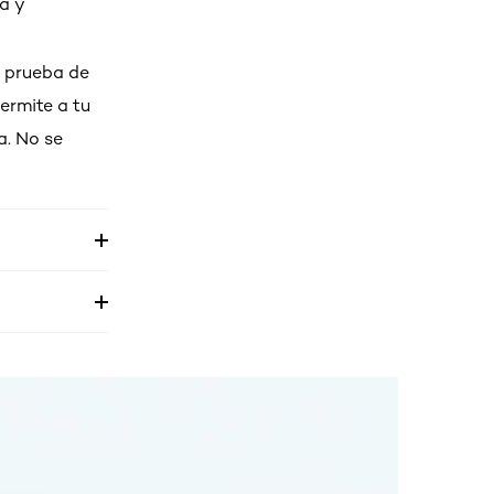
a y
a prueba de
ermite a tu
a. No se