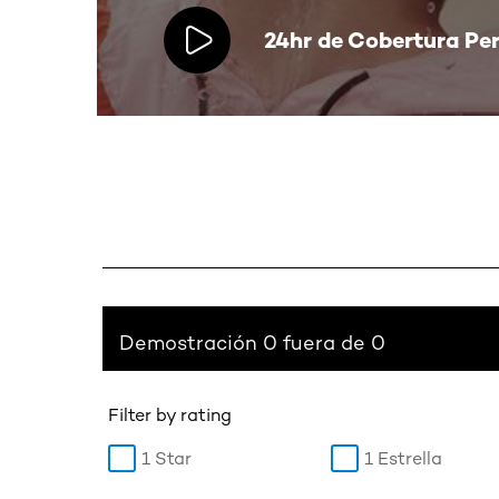
24hr de Cobertura Per
Demostración 0 fuera de 0
Filter by rating
1 Star
1 Estrella