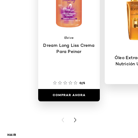
Elvive
Dream Long Liss Crema
Para Peinar
Óleo Extra
Nutrición 
0/5
COMPRAR AHORA
COMPRAR
PREVIOUS CARD
NEXT CARD
HAIR