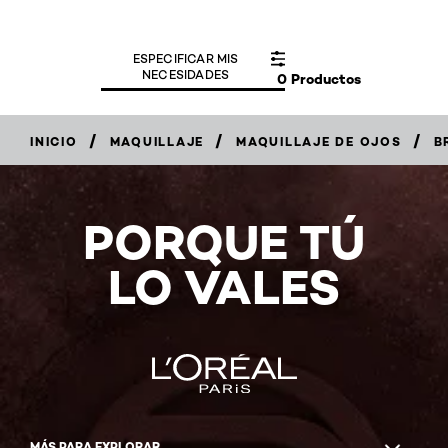
ESPECIFICAR MIS
NECESIDADES
0 Productos
/
/
/
INICIO
MAQUILLAJE
MAQUILLAJE DE OJOS
B
PORQUE TÚ
LO VALES
MÁS PARA EXPLORAR