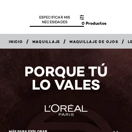
ESPECIFICAR MIS
NECESIDADES
0 Productos
/
/
/
INICIO
MAQUILLAJE
MAQUILLAJE DE OJOS
L
PORQUE TÚ
LO VALES
MÁS PARA EXPLORAR