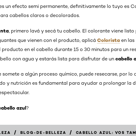
es un efecto semi permanente, definitivamente lo tuyo es 
para cabellos claros o decolorados.
inta
, primero lavá y secá tu cabello. El colorante viene listo
Colorista
 guantes que vienen con el producto, aplicá
en las
el producto en el cabello durante 15 o 30 minutos para un re
cabello 
abello con agua y estarás lista para disfrutar de un
 somete a algún proceso químico, puede resecarse, por lo
do y nutrición es fundamental para ayudar a prolongar la d
espectacular.
cabello azul
?
/
/
LEZA
BLOG-DE-BELLEZA
CABELLO AZUL: VOS TAM