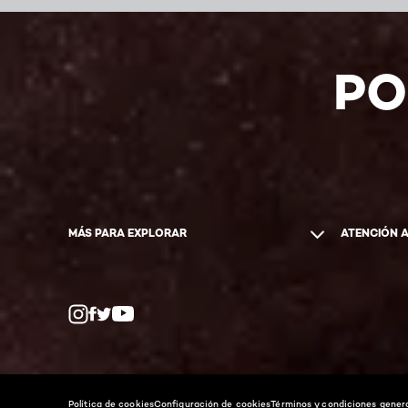
PO
MÁS PARA EXPLORAR
ATENCIÓN 
Whatsapp
Facebook
YouTube
Instagram
Política de cookies
Configuración de cookies
Términos y condiciones gener