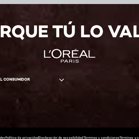
RQUE TÚ LO VA
AL CONSUMIDOR
ales
Política de privacidad
Declaración de accesibilidad
Términos y condiciones
Términos y c