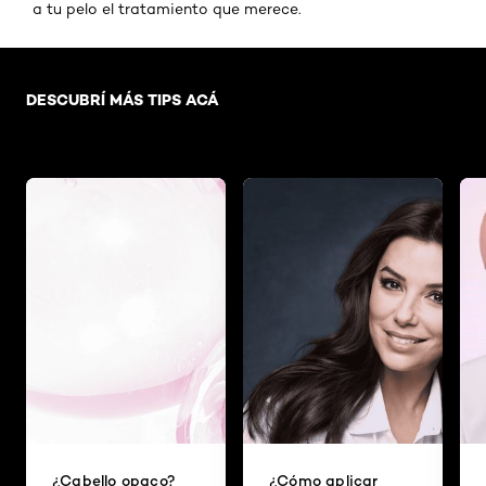
a tu pelo el tratamiento que merece.
Omitir el slider: pelo-liso-brillante-y-sedoso
DESCUBRÍ MÁS TIPS ACÁ
¿Cabello opaco?
¿Cómo aplicar