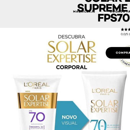
SUPREME 
MAQUILLAJE
CUIDADO F
FPS70
0,0/5 
COMPRA