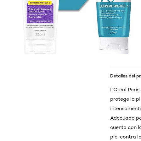
Detalles del p
L'Oréal Pari
protege la pi
intensamente
Adecuado par
cuenta con l
piel contra 