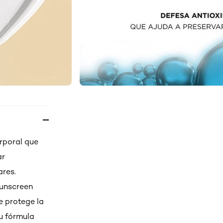
orporal que
ar
ares.
Sunscreen
e protege la
u fórmula