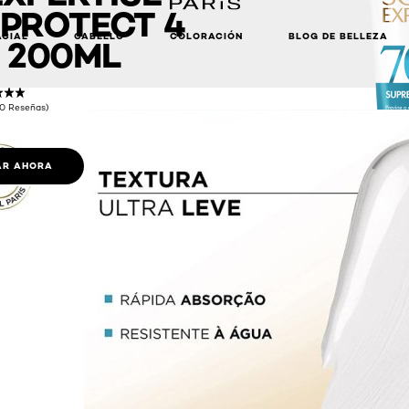
PROTECT 4
ACIAL
CABELLO
COLORACIÓN
BLOG DE BELLEZA
 200ML
(0 Reseñas)
R AHORA