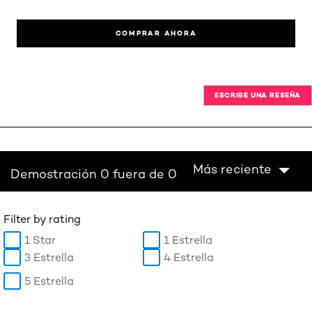
COMPRAR AHORA
ESCRIBE UNA RESEÑA
Más reciente
Demostración 0 fuera de 0
Filter by rating
1 Star
1 Estrella
3 Estrella
4 Estrella
5 Estrella