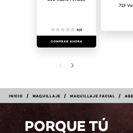
713 Vai
0/5
COMPRAR AHORA
COMPRAR
PREVIOUS CARD
NEXT CARD
/
/
/
INICIO
MAQUILLAJE
MAQUILLAJE FACIAL
AGE
COMPRAR
AHORA
PORQUE TÚ