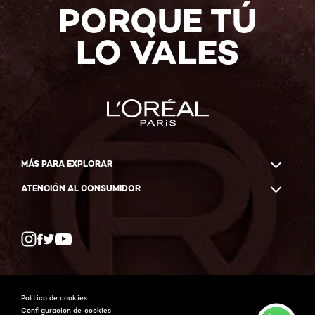
PORQUE TÚ
LO VALES
MÁS PARA EXPLORAR
ATENCIÓN AL CONSUMIDOR
Whatsapp
Facebook
YouTube
Instagram
Política de cookies
Configuración de cookies