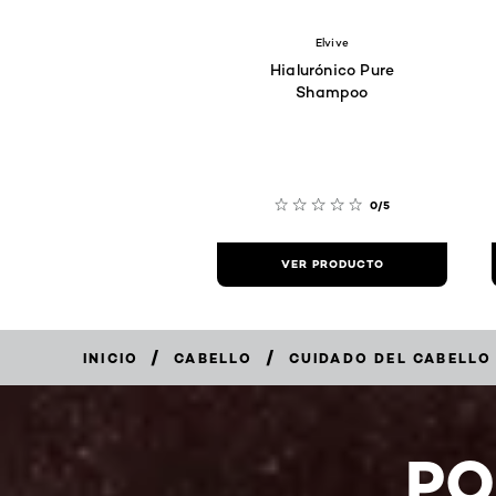
Elvive
Hialurónico Pure
Shampoo
0/5
VER PRODUCTO
/
/
INICIO
CABELLO
CUIDADO DEL CABELLO
PO