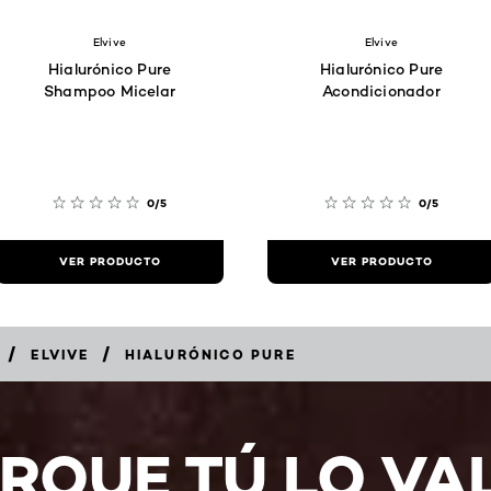
Elvive
Elvive
Hialurónico Pure
Hialurónico Pure
Shampoo Micelar
Acondicionador
0/5
0/5
VER PRODUCTO
VER PRODUCTO
/
/
ELVIVE
HIALURÓNICO PURE
RQUE TÚ LO VA