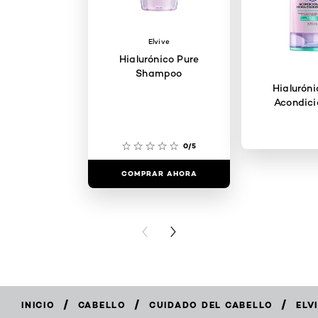
Elvive
Hialurónico Pure
Shampoo
Hialuróni
Acondici
0/5
COMPRAR AHORA
COMPRAR
PREVIOUS CARD
NEXT CARD
/
/
/
INICIO
CABELLO
CUIDADO DEL CABELLO
ELV