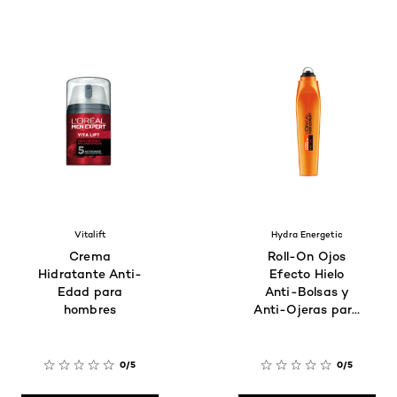
Vitalift
Hydra Energetic
Crema
Roll-On Ojos
Hidratante Anti-
Efecto Hielo
Edad para
Anti-Bolsas y
hombres
Anti-Ojeras para
hombres
0/5
0/5