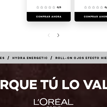
0/5
0
COMPRAR AHORA
COMPRAR AHO
PREVIOUS CARD
NEXT CARD
/
/
RES
HYDRA ENERGETIC
ROLL-ON OJOS EFECTO HI
RQUE TÚ LO VA