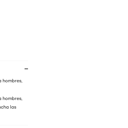
a hombres,
a hombres,
ncha las