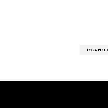
CREMA PARA 
Omitir el slider: AIR Mascara Washable