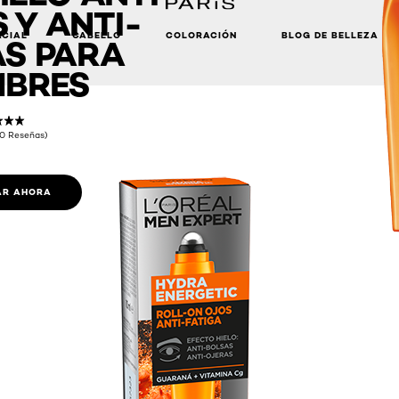
 Y ANTI-
ACIAL
CABELLO
COLORACIÓN
BLOG DE BELLEZA
S PARA
BRES
(0 Reseñas)
R AHORA