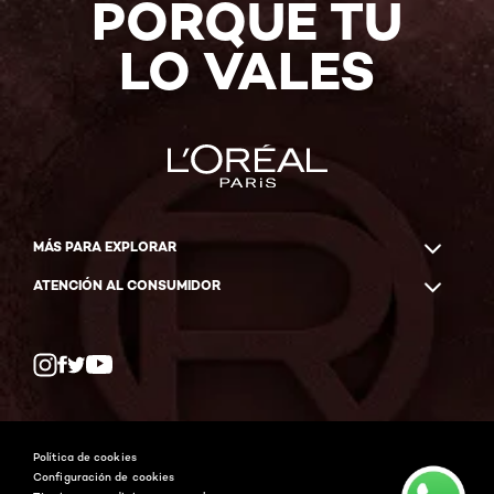
PORQUE TÚ
LO VALES
MÁS PARA EXPLORAR
ATENCIÓN AL CONSUMIDOR
Whatsapp
Facebook
YouTube
Instagram
Política de cookies
Configuración de cookies