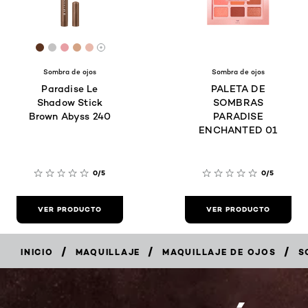
[Color]: #5d3420
[Color]: #c4c3c3
[Color]: #e89fa5
[Color]: #d4a384
[Color]: #e8b9ac
More shades are available
Sombra de ojos
Sombra de ojos
Paradise Le
PALETA DE
Shadow Stick
SOMBRAS
Brown Abyss 240
PARADISE
ENCHANTED 01
0/5
0/5
VER PRODUCTO
VER PRODUCTO
/
/
/
INICIO
MAQUILLAJE
MAQUILLAJE DE OJOS
S