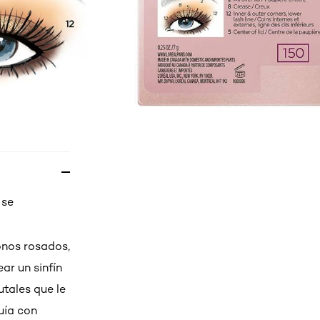
 se
onos rosados,
ar un sinfín
tales que le
uía con