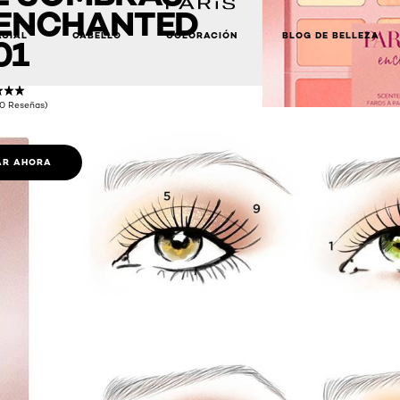
 ENCHANTED
ACIAL
CABELLO
COLORACIÓN
BLOG DE BELLEZA
01
(0 Reseñas)
R AHORA