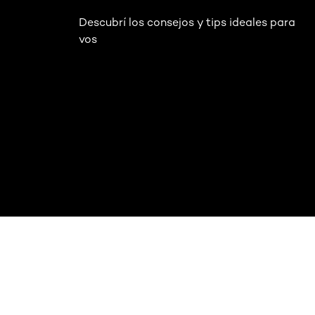
Descubrí los consejos y tips ideales para
vos
Omitir el slider: Full Range