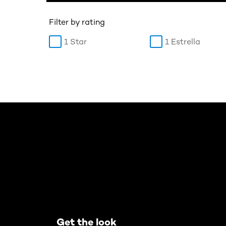
Filter by rating
1 Star
1 Estrella
Omitir el slider: AIR Mascara Washable
Get the look