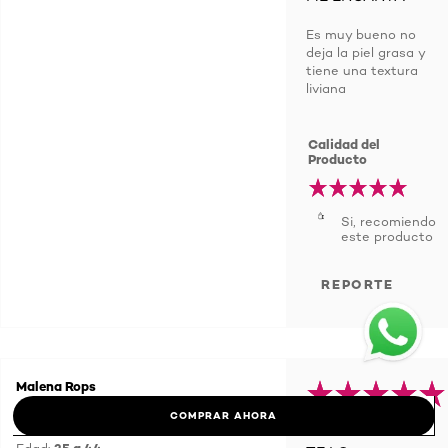
Es muy bueno no
deja la piel grasa y
tiene una textura
liviana
Calidad del
Producto
Si, recomiendo
este producto
REPORTE
Malena Rops
Montevideo
COMPRAR AHORA
- 5/5/2023