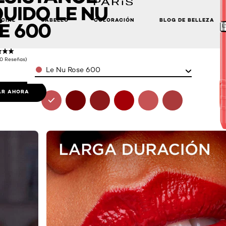
QUIDO LE NU
ACIAL
CABELLO
COLORACIÓN
BLOG DE BELLEZA
E 600
(0 Reseñas)
Color
Le Nu Rose 600
R AHORA