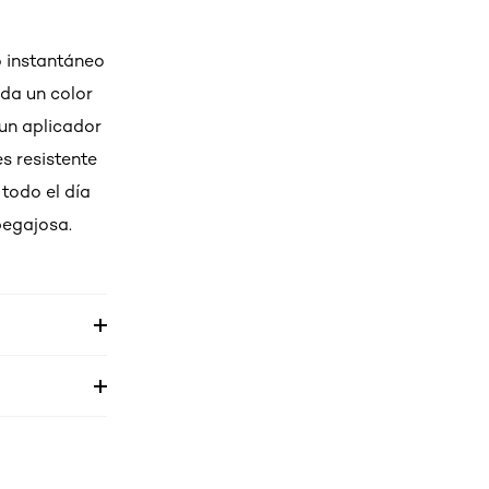
o instantáneo
 da un color
 un aplicador
s resistente
todo el día
pegajosa.