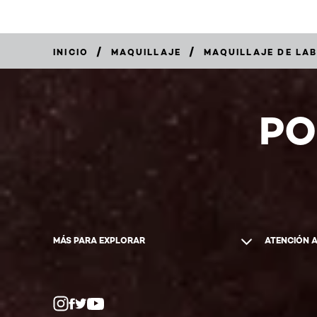
/
/
INICIO
MAQUILLAJE
MAQUILLAJE DE LA
COMPRAR
AHORA
PO
MÁS PARA EXPLORAR
ATENCIÓN 
Whatsapp
Facebook
YouTube