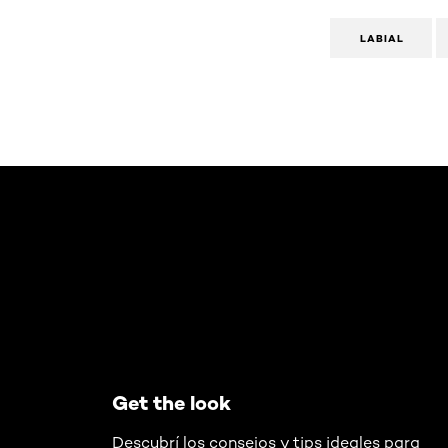
LABIAL
Omitir el slider: AIR Mascara Washable
Get the look
Descubrí los consejos y tips ideales para