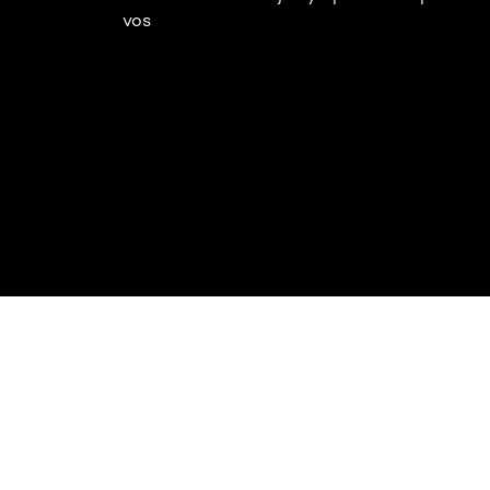
vos
Omitir el slider: Full Range